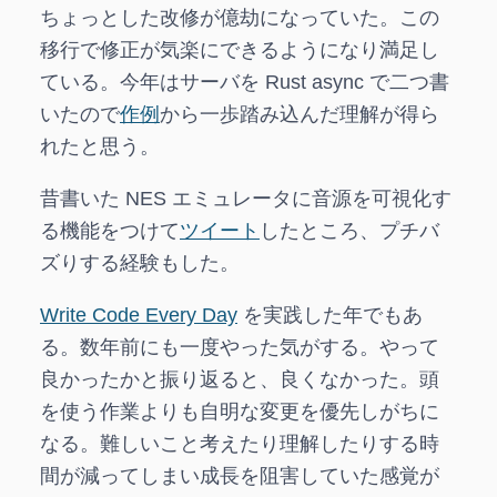
ちょっとした改修が億劫になっていた。この
移行で修正が気楽にできるようになり満足し
ている。今年はサーバを Rust async で二つ書
いたので
作例
から一歩踏み込んだ理解が得ら
れたと思う。
昔書いた NES エミュレータに音源を可視化す
る機能をつけて
ツイート
したところ、プチバ
ズりする経験もした。
Write Code Every Day
を実践した年でもあ
る。数年前にも一度やった気がする。やって
良かったかと振り返ると、良くなかった。頭
を使う作業よりも自明な変更を優先しがちに
なる。難しいこと考えたり理解したりする時
間が減ってしまい成長を阻害していた感覚が