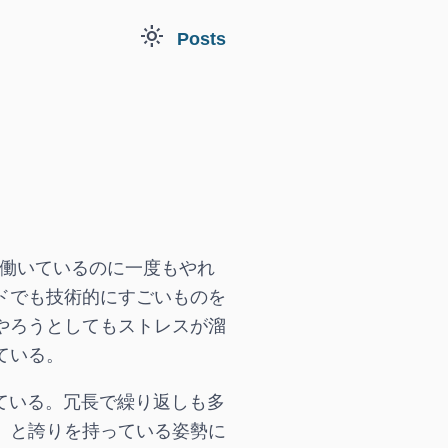
light_mode
Posts
て働いているのに一度もやれ
ドでも技術的にすごいものを
やろうとしてもストレスが溜
ている。
ている。冗長で繰り返しも多
、と誇りを持っている姿勢に