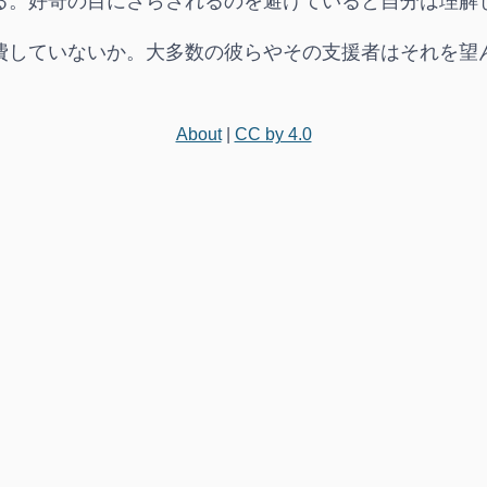
る。好奇の目にさらされるのを避けていると自分は理解
費していないか。大多数の彼らやその支援者はそれを望
About
|
CC by 4.0