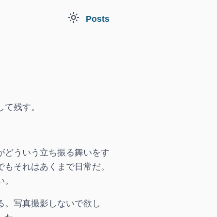
light_mode
Posts
して残す。
がどういう立ち振る舞いをす
でもそれはあくまで日常だ。
い。
る。写真撮影しないで欲し